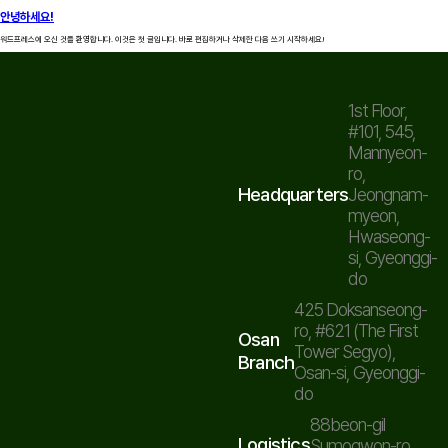
안녕하세요!
KR
EN
워드프레스에 오신 것을 환영합니다. 이것은 첫 글입니다. 바로 편집하거나 삭제한 다음 쓰기 시작하세요!
1st Floor,
#101, 545,
Mannyeon-
ro,
Headquarters
Jeongnam-
myeon,
Hwaseong-
si, Gyeonggi-
do
425 Doksanseong-
ro, #621 (The First
Osan
Tower Segyo),
Branch
Osan-si, Gyeonggi-
do
88beon-gil
Logistics
Sumogwon-ro,