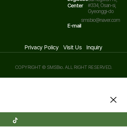
Center
#334, Osan-si,
Gyeonggi-do
smsbio@naver.com
E-mail
Privacy Policy
Visit Us
Inquiry
COPYRIGHT © SMSBio. ALL RIGHT RESERVED.