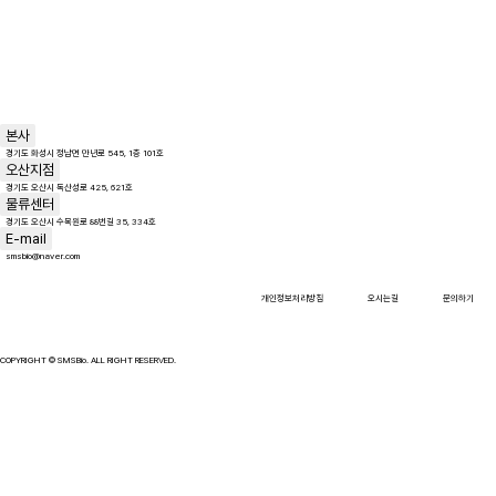
KR
EN
본사
경기도 화성시 정남면 만년로 545, 1층 101호
오산지점
경기도 오산시 독산성로 425, 621호
물류센터
경기도 오산시 수목원로 88번길 35, 334호
E-mail
smsbio@naver.com
개인정보처리방침
오시는길
문의하기
COPYRIGHT © SMSBio. ALL RIGHT RESERVED.