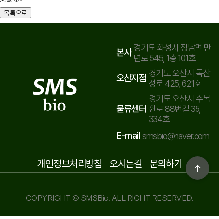
권장소비자가격 :
목록으로
경기도 화성시 정남면 만
본사
년로 545, 1층 101호
경기도 오산시 독산
오산지점
성로 425, 621호
경기도 오산시 수목
물류센터
원로 88번길 35,
334호
E-mail
smsbio@naver.com
개인정보처리방침
오시는길
문의하기
↑
COPYRIGHT © SMSBio. ALL RIGHT RESERVED.