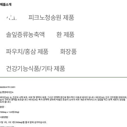
제품소개
KR
EN
ALL
피크노청송원 제품
솔잎증류농축액
환 제품
파우치/홍삼 제품
화장품
건강기능식품/기타 제품
8809947612961
눈영양비타민A
비타민A는 눈 건강과 시력 보호, 피부 및 점막의 재생, 그리고 면역력 증진에 필수적인 지용성 비타민 입니다. 비타민A는 안구 건조증을 완화하며,
눈의 각막과 결막을 보호합니다. 비타민A는 특히 면역력 장화에 탁월한 효능이 있어서 외부 세균과 바이러스의 침입을 막고 면역 세포의 성장을
도와 줍니다.
용량 :
500mg x 120정(60g)
사용방법 :
1일 1회, 1회 1정(500mg)을 물과 함께 섭취하십시오.