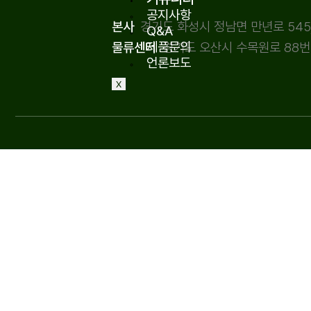
공지사항
경기도 화성시 정남면 만년로 545, 
본사
Q&A
제품문의
경기도 오산시 수목원로 88번길
물류센터
언론보도
X