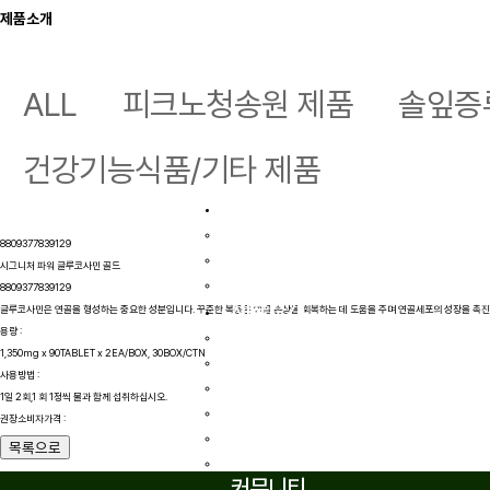
제품소개
회사소개
ALL
피크노청송원 제품
솔잎증
CEO 인사말
기업연혁
기업인증
건강기능식품/기타 제품
오시는 길
원료소개
피크노제놀
8809377839129
솔잎증류농축액
시그니처 파워 글루코사민 골드
코로나바이러스 사멸 실험
8809377839129
제품소개
글루코사민은 연골을 형성하는 중요한 성분입니다. 꾸준한 복용은 연골 손상을 회복하는 데 도움을 주며 연골세포의 성장을 촉진
피크노청송원
용량 :
1,350mg x 90TABLET x 2EA/BOX, 30BOX/CTN
솔잎증류농축액 제품
사용방법 :
환 제품
1일 2회,1 회 1정씩 물과 함께 섭취하십시오.
파우치/홍삼 제품
권장소비자가격 :
화장품
목록으로
건강기능식품/기타제품
커뮤니티