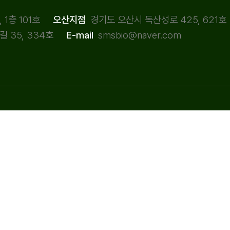
1층 101호
경기도 오산시 독산성로 425, 621호
오산지점
 35, 334호
smsbio@naver.com
E-mail