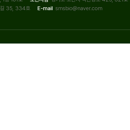
 35, 334호
smsbio@naver.com
E-mail