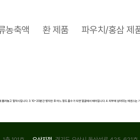
류농축액
환 제품
파우치/홍삼 제
에 올려놓고 밀착시킵니다. 3. 10~20분간 방치한 후 어느 정도 흡수가 되면 얼굴에서 떼어집니다. 4. 피부에 남아있는 에센스는
1층 101호
경기도 오산시 독산성로 425, 621호
오산지점