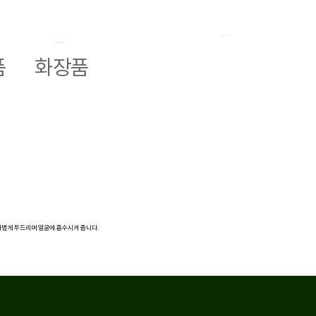
public
KR
품
화장품
EN
X
 가볍게 두드리며 얼굴에 흡수시켜 줍니다.