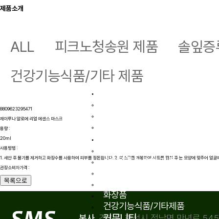
제품소개
회사소개
ALL
피크노청송원 제품
솔잎증
CEO 인사말
기업연혁
기업인증
건강기능식품/기타 제품
오시는 길
원료소개
피크노제놀
8809623295471
솔잎증류농축액
제이루나 알로에 리얼 에센스 마스크
코로나바이러스 사멸 실험
용량 :
제품소개
20ml
피크노청송원
사용방법 :
1. 세안 후 물기를 제거하고 화장수를 사용하여 피부를 정돈합니다. 2. 마스크를 개봉하여 시트를 펼친 후 눈 모양에 맞추어 얼굴
솔잎증류농축액 제품
권장소비자가격 :
환 제품
목록으로
파우치/홍삼 제품
화장품
건강기능식품/기타제품
커뮤니티
경기도 화성시 정남면 만년로 545, 
본사