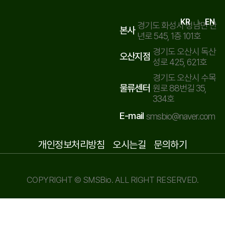
KR
EN
경기도 화성시 정남면 만
본사
년로 545, 1층 101호
경기도 오산시 독산
오산지점
성로 425, 621호
경기도 오산시 수목
물류센터
원로 88번길 35,
334호
E-mail
smsbio@naver.com
개인정보처리방침
오시는길
문의하기
COPYRIGHT © SMSBio. ALL RIGHT RESERVED.